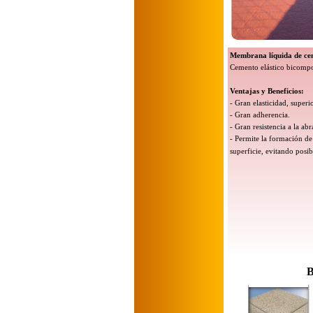
Membrana líquida de cem
Cemento elástico bicompo
Ventajas y Beneficios:
-
Gran elasticidad, superi
-
Gran adherencia.
-
Gran resistencia a la abr
-
Permite la formación de 
superficie, evitando posib
B