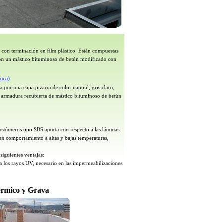
a con terminación en film plástico. Están compuestas
on un mástico bituminoso de betún modificado con
nica
)
a por una capa pizarra de color natural, gris claro,
 armadura recubierta de mástico bituminoso de betún
stómeros tipo SBS aporta con respecto a las láminas
en comportamiento a altas y bajas temperaturas,
siguientes ventajas:
a los rayos UV, necesario en las impermeabilizaciones
ermico y Grava