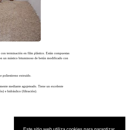
a con terminación en film plástico. Están compuestas
on un mástico bituminoso de betún modificado con
e poliestireno extruido
.
camente mediante agujeteado. Tiene un excelente
) e hidráulico (filtración).
Este sitio web utiliza cookies para garantizar