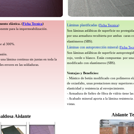
ento elástica. (
Ficha Tecnica
)
Láminas plastificadas
(
Ficha Tecnica
)
nente para la impermeabilización.
Son láminas asfálticas de superficie no protegid
por una armadura recubierta por ambas caras c
elastómeros (SBS).
or al 300%.
Láminas con autoprotección mineral
(
Ficha Tec
Son láminas asfálticas de superficie autoprotegid
asión.
rojo, verde o blanco. Están compuestas por una
una lámina continua sin juntas en toda la
modificado con elastómeros (SBS).
les errores en las soldaduras.
Ventajas y Beneficios:
-
Mástico de betún modificado con polímeros ela
de oxiasfalto, unas prestaciones muy superiores 
elasticidad y resistencia al envejecimiento.
-
Armadura de fieltro de fibra de vidrio tiene las 
-
Acabado mineral aporta a la lámina resistencia 
vistas.
Aislante T
aldosa Aislante