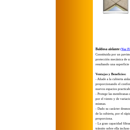
Baldosa aislante
(Ver F
Constituida por un pavi
protección mecánica de un
resultando una superficie 
Ventajas y Beneficios:
-
Añade a la cubierta aisl
proporcionando el confor
nuevos espacios practicab
-
Protege las membranas d
por el viento y de variaci
mismas.
-
Dado su carácter desmon
de la cubierta, por el rá
proporciona.
-
La gran capacidad filtran
tránsito sobre ella inclu