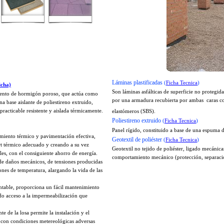
Láminas plastificadas
(
Ficha Tecnica
)
icha)
Son láminas asfálticas de superficie no protegid
mento de hormigón poroso, que actúa como
por una armadura recubierta por ambas caras c
a base aislante de poliestireno extruido,
practicable resistente y aislada térmicamente.
elastómeros (SBS).
Poliestireno extruido
(
Ficha Tecnica
)
P
anel rígido, constituido a base de una espuma d
amiento térmico y pavimentación efectiva,
Geotextil de poliéster
(
Ficha Tecnica
)
t térmico adecuado y creando a su vez
Geotextil no tejido de poliéster, ligado mecáni
les, con el consiguiente ahorro de energía.
comportamiento mecánico (protección, separación
e daños mecánicos, de tensiones producidas
ones de temperatura, alargando la vida de las
table, proporciona un fácil mantenimiento
pido acceso a la impermeabilización que
te de la losa permite la instalación y el
so con condiciones metereológicas adversas